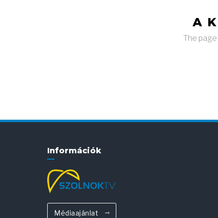
A 
The page y
Információk
Médiaajánlat