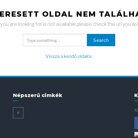
KERESETT OLDAL NEM TALÁLH
ou are looking for is not available please check the url you ar
Search
Vissza a kezdő oldalra
.
Népszerű cimkék
K
K
#