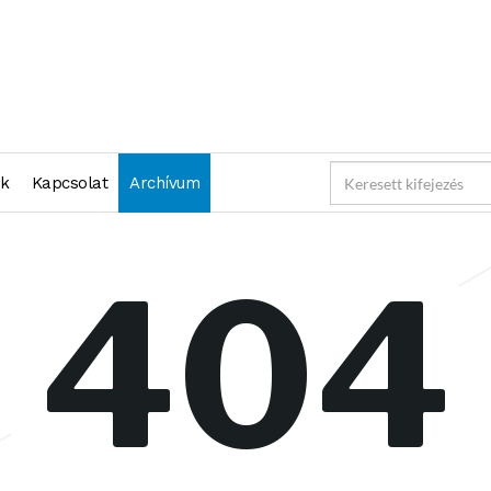
nk
Kapcsolat
Archívum
404