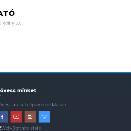
ATÓ
e going to.
övess minket
övess minket népszerű oldalakon