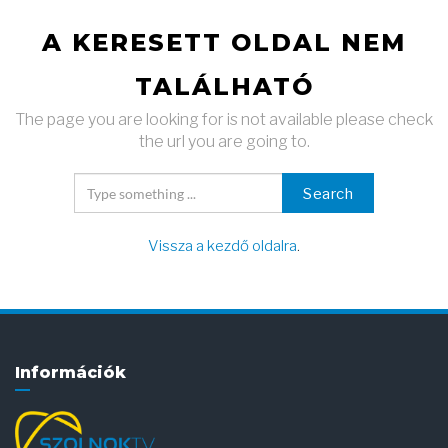
A KERESETT OLDAL NEM
TALÁLHATÓ
The page you are looking for is not available please check
the url you are going to.
Search
Vissza a kezdő oldalra
.
Információk