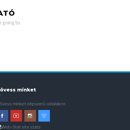
ATÓ
e going to.
övess minket
övess minket népszerű oldalakon