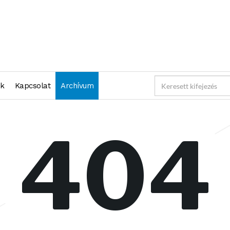
nk
Kapcsolat
Archívum
404