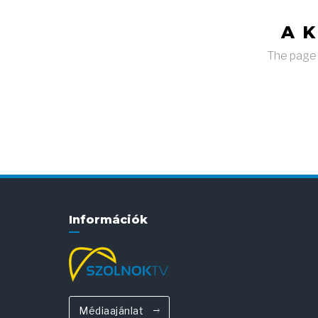
A 
The page y
Információk
Médiaajánlat