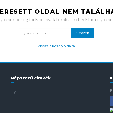
KERESETT OLDAL NEM TALÁLH
ou are looking for is not available please check the url you ar
Search
Vissza a kezdő oldalra
.
Népszerű cimkék
K
K
#