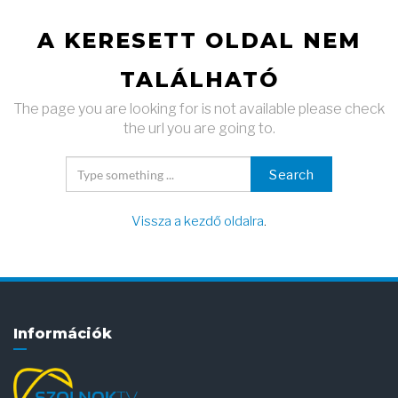
A KERESETT OLDAL NEM
TALÁLHATÓ
The page you are looking for is not available please check
the url you are going to.
Search
Vissza a kezdő oldalra
.
Információk