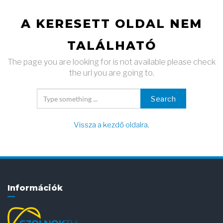
A KERESETT OLDAL NEM
TALÁLHATÓ
The page you are looking for is not available please check
the url you are going to.
Search
Vissza a kezdő oldalra
.
Információk