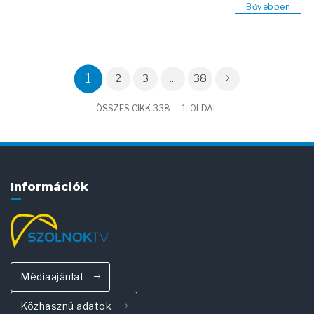
Bővebben
1
2
3
...
38
ÖSSZES CIKK 338 — 1. OLDAL
Információk
Médiaajánlat
Közhasznú adatok