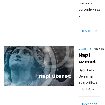
diakónus,
börtönlelkész
...
Bővebben
MŰSOROK
2024.02
Napi
üzenet
Győri Péter
Benjámin
evangélikus
esperes ...
Bővebben