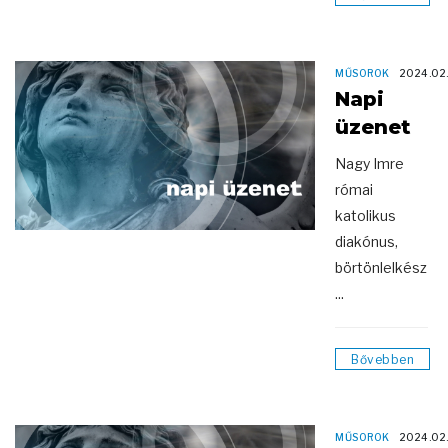
MŰSOROK
2024.02
Napi
üzenet
Nagy Imre
római
katolikus
diakónus,
börtönlelkész
...
Bővebben
MŰSOROK
2024.02