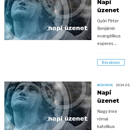
Napi
üzenet
Győri Péter
Benjámin
evangélikus
esperes ...
Bővebben
MŰSOROK
2024.05
Napi
üzenet
Nagy Imre
római
katolikus