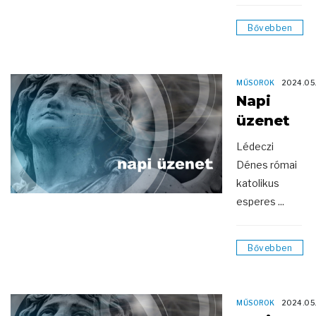
Bővebben
MŰSOROK
2024.05
Napi
üzenet
Lédeczi
Dénes római
katolikus
esperes ...
Bővebben
MŰSOROK
2024.05