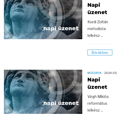
Napi
üzenet
Kurdi Zoltán
metodista
lelkész ...
Bővebben
MŰSOROK
2024.05
Napi
üzenet
Végh Miklós
református
lelkész ...