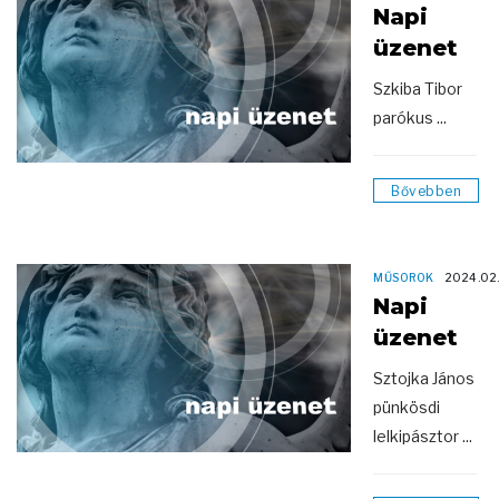
Napi
üzenet
Szkiba Tibor
parókus ...
Bővebben
MŰSOROK
2024.02
Napi
üzenet
Sztojka János
pünkösdi
lelkipásztor ...