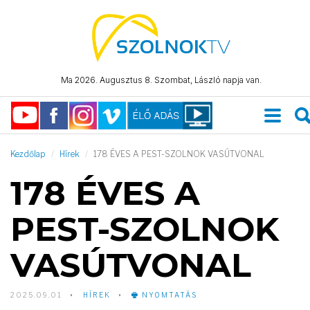
Ma 2026. Augusztus 8. Szombat, László napja van.
Kezdőlap
Hírek
178 ÉVES A PEST-SZOLNOK VASÚTVONAL
178 ÉVES A
PEST-SZOLNOK
VASÚTVONAL
2025.09.01
HÍREK
NYOMTATÁS