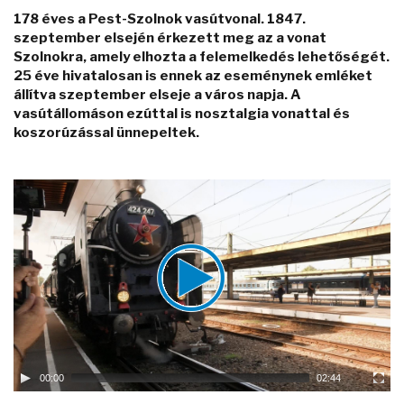
178 éves a Pest-Szolnok vasútvonal. 1847.
szeptember elsején érkezett meg az a vonat
Szolnokra, amely elhozta a felemelkedés lehetőségét.
25 éve hivatalosan is ennek az eseménynek emléket
állítva szeptember elseje a város napja. A
vasútállomáson ezúttal is nosztalgia vonattal és
koszorúzással ünnepeltek.
Video
Player
00:00
02:44