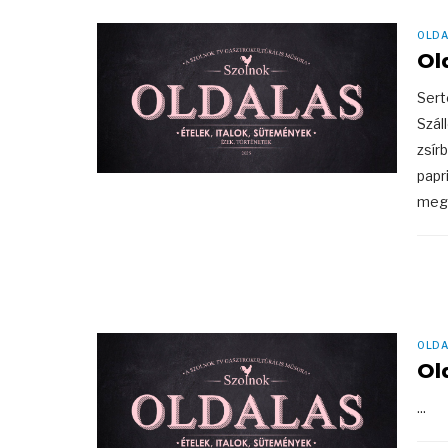
OLDA
Ol
Sert
Szál
zsír
papr
megs
OLDA
Ol
...