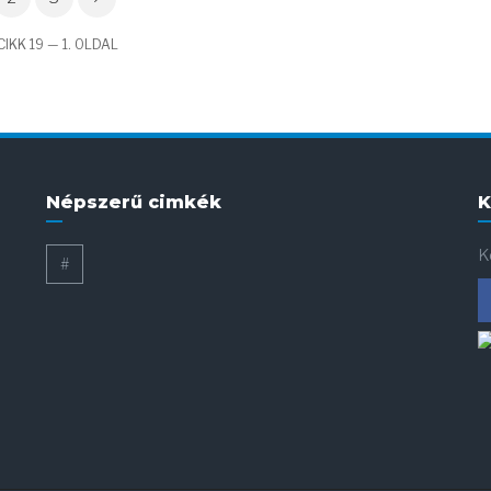
IKK 19 — 1. OLDAL
Népszerű cimkék
K
K
#