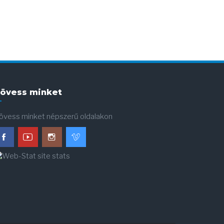
övess minket
övess minket népszerű oldalakon