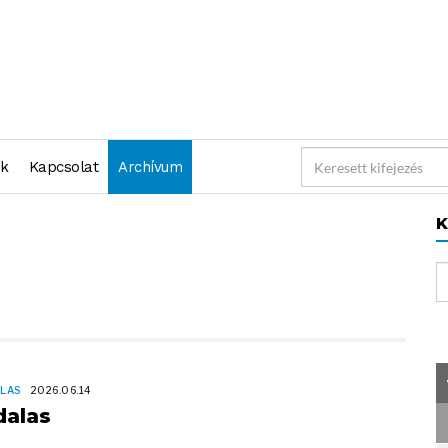
nk
Kapcsolat
Archívum
K
LAS
2026.06.14
dalas