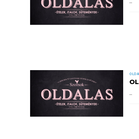
...
OLDA
OL
...