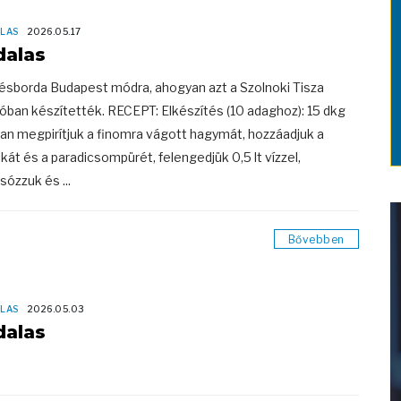
LAS
2026.05.17
dalas
ésborda Budapest módra, ahogyan azt a Szolnoki Tisza
lóban készítették. RECEPT: Elkészítés (10 adaghoz): 15 dkg
ban megpirítjuk a finomra vágott hagymát, hozzáadjuk a
ikát és a paradicsompürét, felengedjük 0,5 lt vízzel,
ózzuk és ...
Bővebben
LAS
2026.05.03
dalas