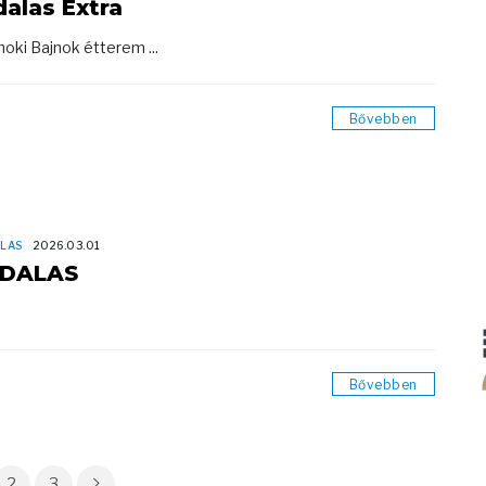
dalas Extra
noki Bajnok étterem ...
Bővebben
LAS
2026.03.01
DALAS
Bővebben
2
3