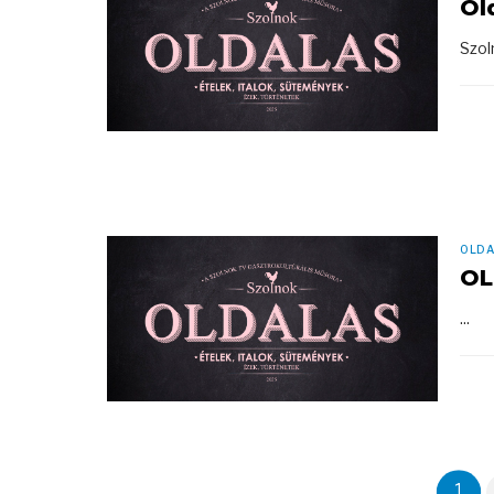
Ol
Szol
OLDA
OL
...
1