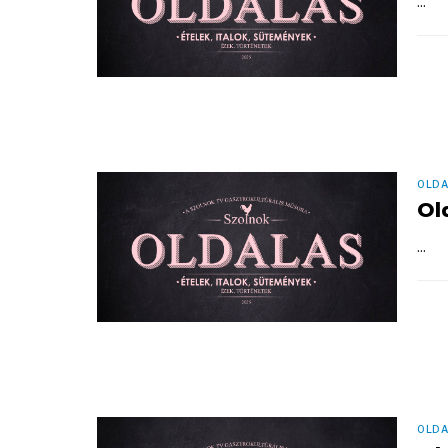
...
OLDA
Ol
...
OLDA