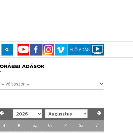
ORÁBBI ADÁSOK
H
K
Sz
Cs
P
Sz
V