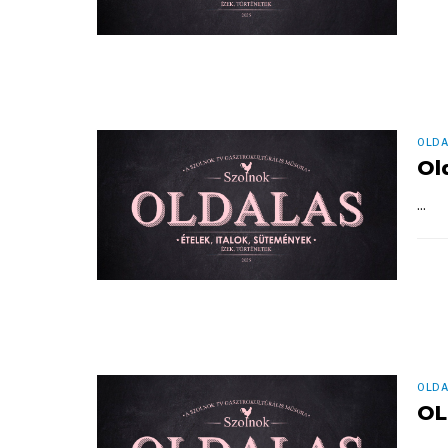
OLDA
Ol
...
OLDA
OL