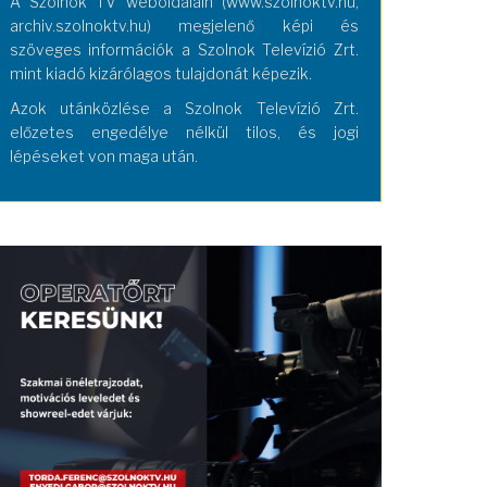
A Szolnok TV weboldalain (www.szolnoktv.hu,
archiv.szolnoktv.hu) megjelenő képi és
szöveges információk a Szolnok Televízió Zrt.
mint kiadó kizárólagos tulajdonát képezik.
Azok utánközlése a Szolnok Televízió Zrt.
előzetes engedélye nélkül tilos, és jogi
lépéseket von maga után.