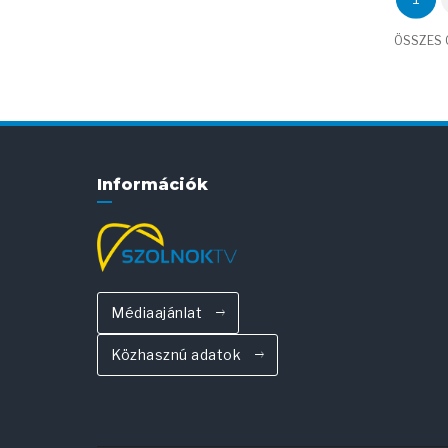
ÖSSZES C
Információk
Médiaajánlat
Közhasznú adatok