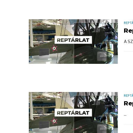
REPT
Re
A SZ
REPT
Re
...