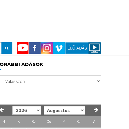
ORÁBBI ADÁSOK
H
K
Sz
Cs
P
Sz
V