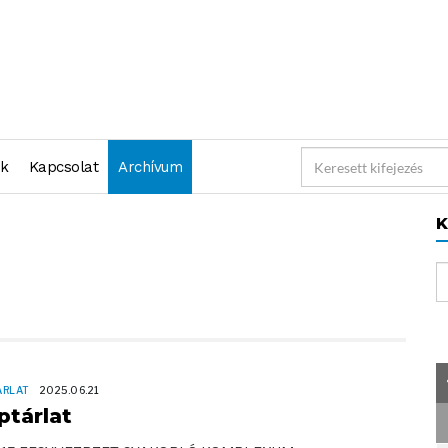
nk
Kapcsolat
Archívum
K
ÁRLAT
2025.06.21
ptárlat