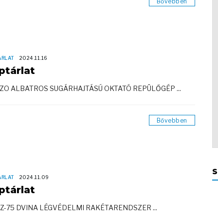
Bővebben
ÁRLAT
2024.11.16
ptárlat
9ZO ALBATROS SUGÁRHAJTÁSÚ OKTATÓ REPÜLŐGÉP ...
Bővebben
S
ÁRLAT
2024.11.09
ptárlat
SZ-75 DVINA LÉGVÉDELMI RAKÉTARENDSZER ...