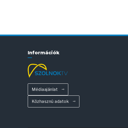
Információk
Médiaajánlat
Közhasznú adatok