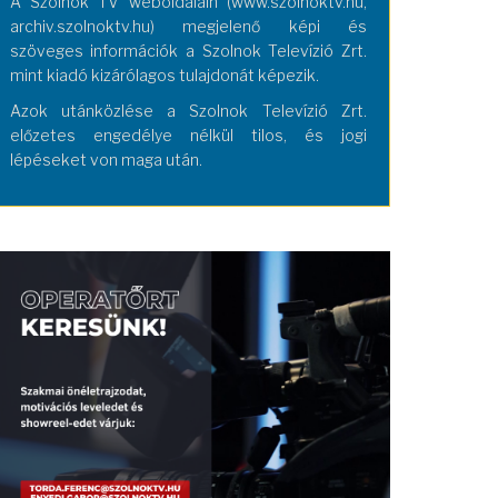
A Szolnok TV weboldalain (www.szolnoktv.hu,
archiv.szolnoktv.hu) megjelenő képi és
szöveges információk a Szolnok Televízió Zrt.
mint kiadó kizárólagos tulajdonát képezik.
Azok utánközlése a Szolnok Televízió Zrt.
előzetes engedélye nélkül tilos, és jogi
lépéseket von maga után.