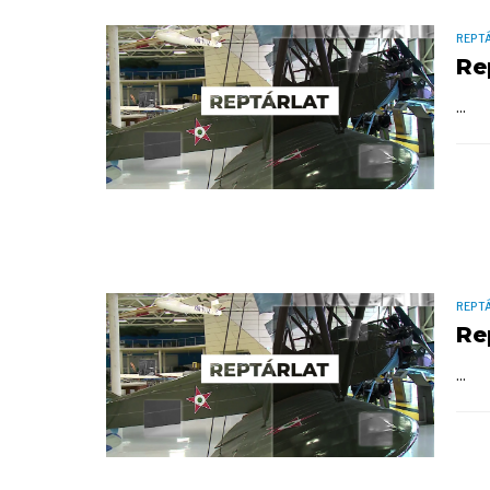
REPT
Re
...
REPT
Re
...