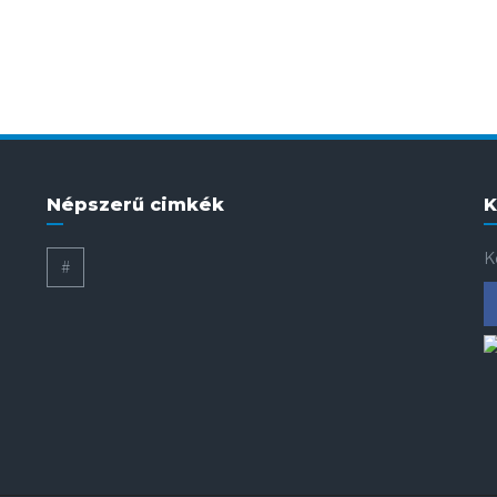
Népszerű cimkék
K
K
#