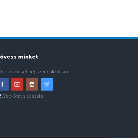
övess minket
övess minket népszerű oldalakon