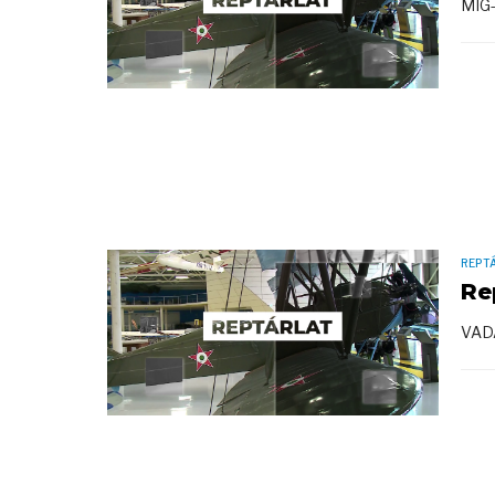
MIG
REPT
Re
VAD