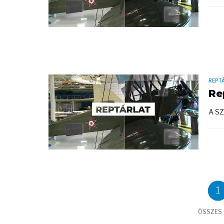
REPT
Re
A SZ
1
ÖSSZES C