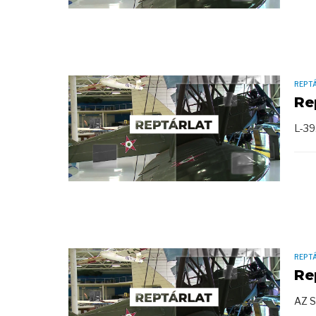
REPT
Re
L-3
REPT
Re
AZ 