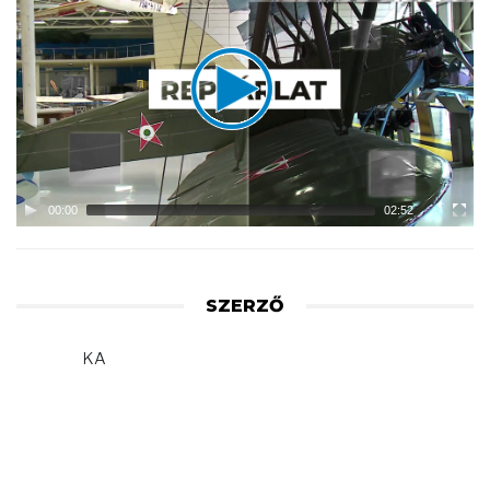
Player
00:00
02:52
SZERZŐ
KA