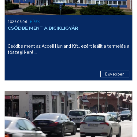
2026.08.06
HÍREK
CSŐDBE MENT A BICIKLIGYÁR
Csődbe ment az Accell Hunland Kft., ezért leállt a termelés a
tószegi keré ...
Bővebben