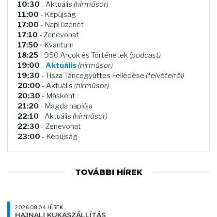
10:30
- Aktuális
(hírműsor)
11:00
- Képújság
17:00
- Napi üzenet
17:10
- Zenevonat
17:50
- Kvantum
18:25
- 950 Arcok és Történetek
(podcast)
19:00
-
Aktuális
(hírműsor)
19:30
- Tisza Táncegyüttes Fellépése
(felvételről)
20:00
- Aktuális
(hírműsor)
20:30
- Másként
21:20
- Magda naplója
22:10
- Aktuális
(hírműsor)
22:30
- Zenevonat
23:00
- Képújság
TOVÁBBI HÍREK
2026.08.04
HÍREK
HAJNALI KUKASZÁLLÍTÁS