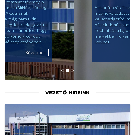
Vízkorlátozás Tiszaburán. A
megnövekedett vízfogyasztás miatt
kellett szigorító intézkedéseket hozni.
Víz mindenütt van, de csak csordogál.
Több utcába lajtos kocsit telepítettek,
melyekben folyamatosan pótolják a friss
ivóvizet.
Bővebben
VEZETŐ HIREINK