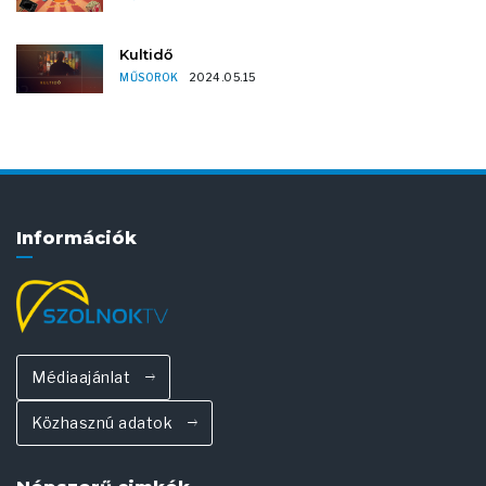
Kultidő
MŰSOROK
2024.05.15
Információk
Médiaajánlat
Közhasznú adatok