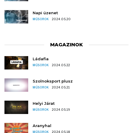
Napi üzenet
MŰSOROK
2024.05.20
MAGAZINOK
Ládafia
MŰSOROK
2024.05.22
Szolnoksport plusz
MŰSOROK
2024.05.21
Helyi Járat
MŰSOROK
2024.05.19
Aranyhal
MŰSOROK
2024.05.18