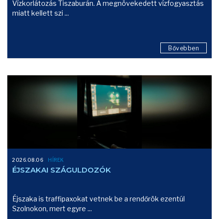
Vízkorlátozás Tiszaburán. A megnövekedett vízfogyasztás
miatt kellett szi ...
Bővebben
2026.08.06
HÍREK
ÉJSZAKAI SZÁGULDOZÓK
Éjszaka is traffipaxokat vetnek be a rendőrök ezentúl
Szolnokon, mert egyre ...