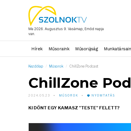
Ma 2026. Augusztus 9. Vasárnap, Emőd napja
van.
Hírek
Műsoraink
Műsorújság
Munkatársai
Kezdőlap
Műsorok
ChillZone Podcast
ChillZone Pod
2024.05.23
MŰSOROK
NYOMTATÁS
KI DÖNT EGY KAMASZ "TESTE" FELETT?
Video