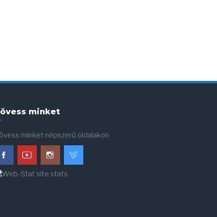
övess minket
övess minket népszerű oldalakon