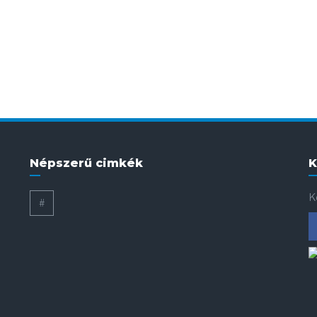
Népszerű cimkék
K
K
#