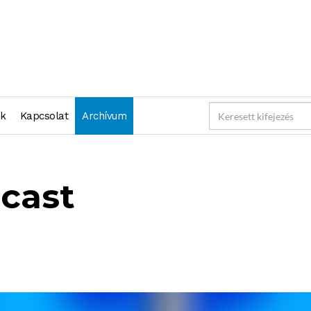
nk
Kapcsolat
Archívum
cast