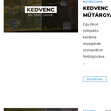
MŰTÁRGYAINK
KEDVENC
MŰTÁRGY
Egy ókori
település
kerámia
anyagának
restaurátori
feldolgozása
...
Bővebben