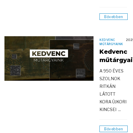
Bővebben
KEDVENC
202
MŰTÁRGYAINK
Kedvenc
műtárgya
A 950 ÉVES
SZOLNOK
RITKÁN
LÁTOTT
KORA ÚJKORI
KINCSEI ...
Bővebben