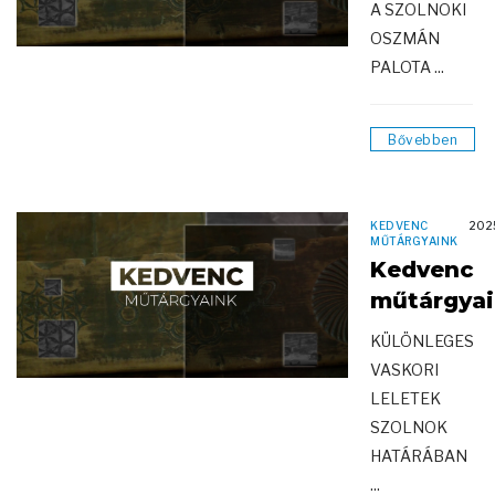
A SZOLNOKI
OSZMÁN
PALOTA ...
Bővebben
KEDVENC
202
MŰTÁRGYAINK
Kedvenc
műtárgya
KÜLÖNLEGES
VASKORI
LELETEK
SZOLNOK
HATÁRÁBAN
...