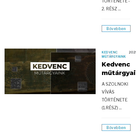
TÖRTÉNETE -
2. RÉSZ ...
Bővebben
KEDVENC
202
MŰTÁRGYAINK
Kedvenc
műtárgya
A SZOLNOKI
VÍVÁS
TÖRTÉNETE
(1.RÉSZ) ...
Bővebben