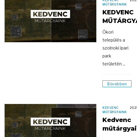
KEDVENC
202
MŰTÁRGYAINK
KEDVENC
MŰTÁRGY
Ókori
település a
szolnoki ipari
park
területén ...
Bővebben
KEDVENC
202
MŰTÁRGYAINK
Kedvenc
műtárgya