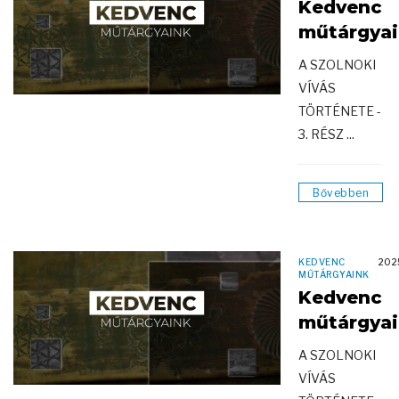
Kedvenc
műtárgya
A SZOLNOKI
VÍVÁS
TÖRTÉNETE -
3. RÉSZ ...
Bővebben
KEDVENC
202
MŰTÁRGYAINK
Kedvenc
műtárgya
A SZOLNOKI
VÍVÁS