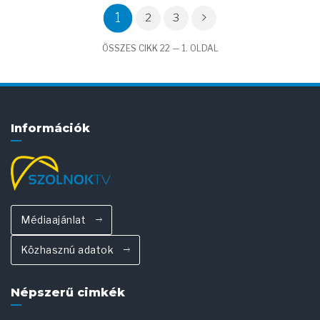
1
2
3
ÖSSZES CIKK 22 — 1. OLDAL
Információk
Médiaajánlat
Közhasznú adatok
Népszerű cimkék