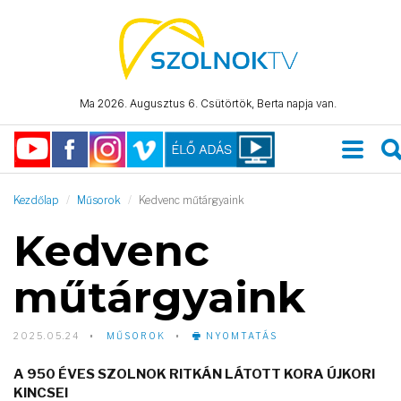
Ma 2026. Augusztus 6. Csütörtök, Berta napja van.
Kezdőlap
Műsorok
Kedvenc műtárgyaink
Kedvenc
műtárgyaink
2025.05.24
MŰSOROK
NYOMTATÁS
A 950 ÉVES SZOLNOK RITKÁN LÁTOTT KORA ÚJKORI
KINCSEI