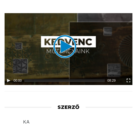
Video
Player
00:00
08:29
SZERZŐ
KA