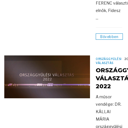
FERENC választó
elnök, Fidesz
...
Bővebben
ORSZÁGGYŰLÉSI
2
VÁLASZTÁS
ORSZÁGGY
VÁLASZT
2022
A műsor
vendége: DR.
KÁLLAI
MÁRIA
országgyűlési