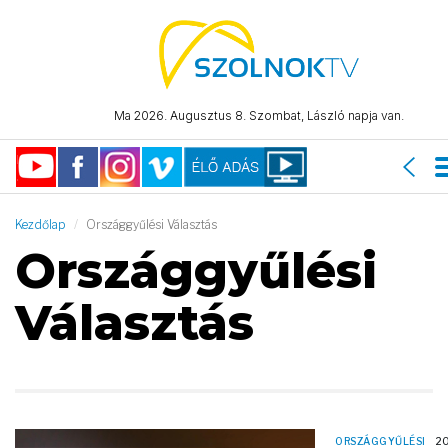
Ma 2026. Augusztus 8. Szombat, László napja van.
Kezdőlap
Országgyűlési Választás
Országgyűlési
Választás
ORSZÁGGYŰLÉSI
20