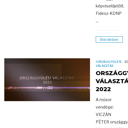
képviselőjelölt,
Fidesz-KDNP
...
Bővebben
ORSZÁGGYŰLÉSI
20
VÁLASZTÁS
ORSZÁGGY
VÁLASZT
2022
A műsor
vendége:
VICZÁN
PÉTER országgyű