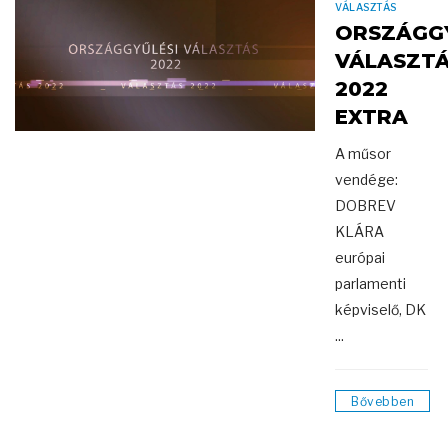
VÁLASZTÁS
ORSZÁGGY
VÁLASZT
2022
EXTRA
A műsor
vendége:
DOBREV
KLÁRA
európai
parlamenti
képviselő, DK
...
Bővebben