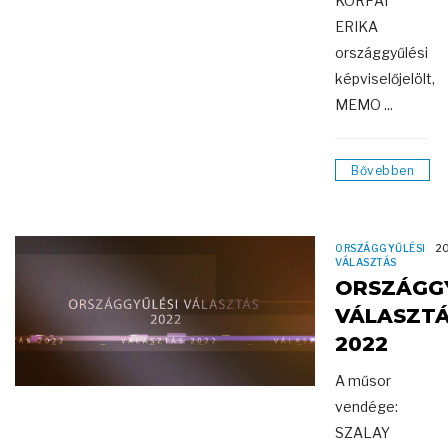
KORPAI
ERIKA
országgyűlési
képviselőjelölt,
MEMO ...
Bővebben
ORSZÁGGYŰLÉSI
2
VÁLASZTÁS
ORSZÁGGY
VÁLASZT
2022
A műsor
vendége:
SZALAY