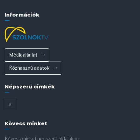
Információk
Médiaajánlat
Közhasznú adatok
Népszerű cimkék
#
Kövess minket
Kövess minket népszerű oldalakon