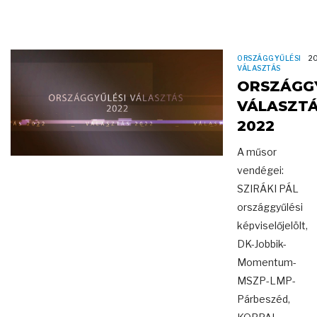
ORSZÁGGYŰLÉSI
20
VÁLASZTÁS
ORSZÁGGY
VÁLASZT
2022
A műsor
vendégei:
SZIRÁKI PÁL
országgyűlési
képviselőjelölt,
DK-Jobbik-
Momentum-
MSZP-LMP-
Párbeszéd,