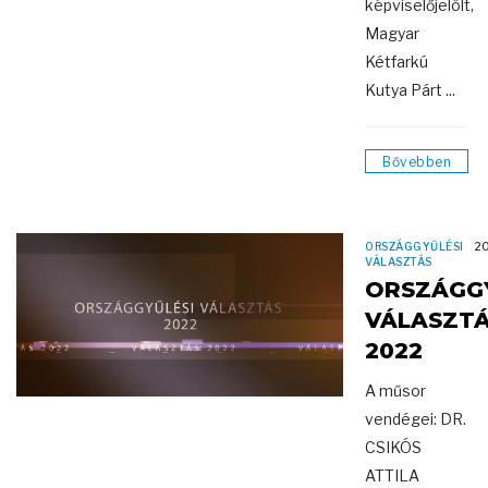
képviselőjelölt,
Magyar
Kétfarkú
Kutya Párt ...
Bővebben
ORSZÁGGYŰLÉSI
20
VÁLASZTÁS
ORSZÁGGY
VÁLASZT
2022
A műsor
vendégei: DR.
CSIKÓS
ATTILA