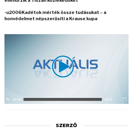
ellenőrzik a Tiszán közlekedőket
-u2006Kadétok mérték össze tudásukat – a
honvédelmet népszerűsíti a Krause kupa
Video
Player
00:00
19:28
SZERZŐ