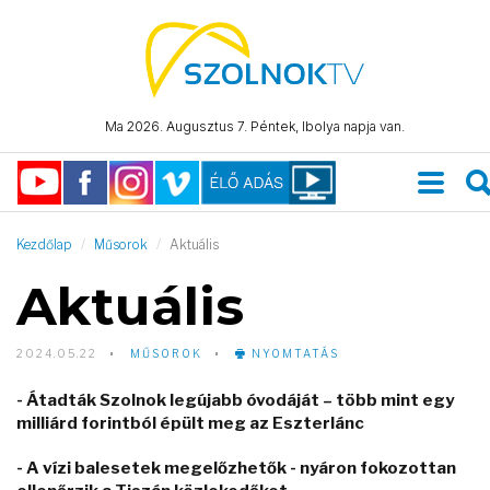
Ma 2026. Augusztus 7. Péntek, Ibolya napja van.
Kezdőlap
Műsorok
Aktuális
Aktuális
2024.05.22
MŰSOROK
NYOMTATÁS
- Átadták Szolnok legújabb óvodáját – több mint egy
milliárd forintból épült meg az Eszterlánc
- A vízi balesetek megelőzhetők - nyáron fokozottan