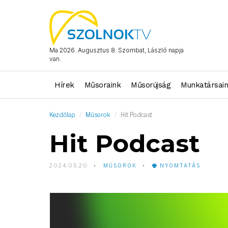
Ma 2026. Augusztus 8. Szombat, László napja
van.
Hírek
Műsoraink
Műsorújság
Munkatársai
Kezdőlap
Műsorok
Hit Podcast
Hit Podcast
2024.05.20
MŰSOROK
NYOMTATÁS
Video
Player