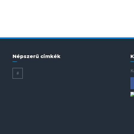
Népszerű cimkék
K
K
#