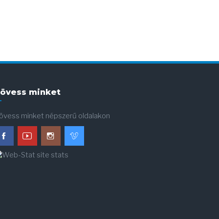
övess minket
övess minket népszerű oldalakon