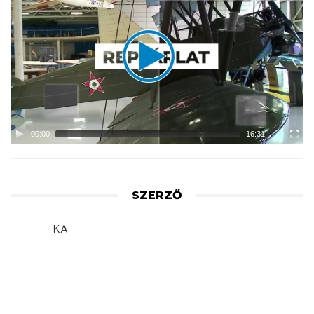
Player
00:00
16:31
SZERZŐ
KA