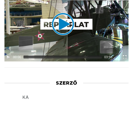
Player
00:00
03:55
SZERZŐ
KA