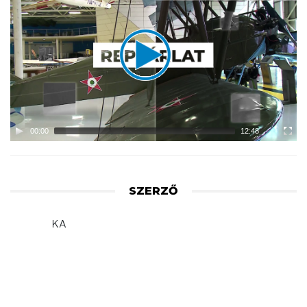
Player
00:00
12:48
SZERZŐ
KA