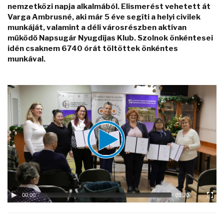
nemzetközi napja alkalmából. Elismerést vehetett át
Varga Ambrusné, aki már 5 éve segíti a helyi civilek
munkáját, valamint a déli városrészben aktívan
működő Napsugár Nyugdíjas Klub. Szolnok önkéntesei
idén csaknem 6740 órát töltöttek önkéntes
munkával.
Video
Player
00:00
01:20