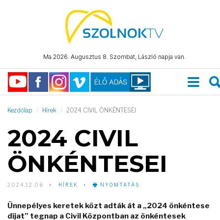
Ma 2026. Augusztus 8. Szombat, László napja van.
Kezdőlap
Hírek
2024 CIVIL ÖNKÉNTESEI
2024 CIVIL
ÖNKÉNTESEI
2024.12.06
HÍREK
NYOMTATÁS
Ünnepélyes keretek közt adták át a „2024 önkéntese
díjat” tegnap a Civil Központban az önkéntesek