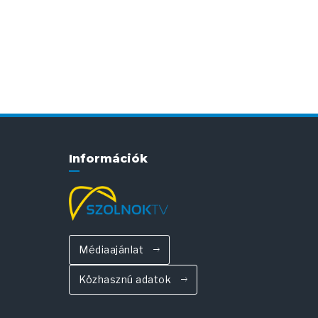
Információk
Médiaajánlat
Közhasznú adatok