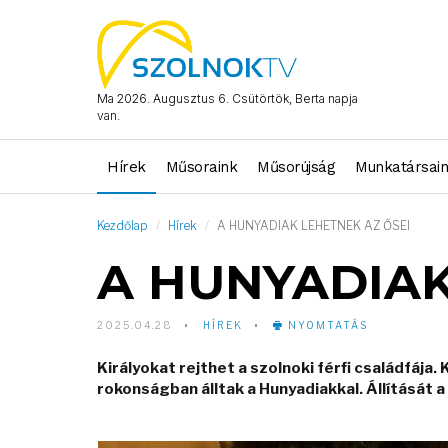
Ma 2026. Augusztus 6. Csütörtök, Berta napja
van.
Hírek
Műsoraink
Műsorújság
Munkatársai
Kezdőlap
Hírek
A HUNYADIAK LEHETNEK AZ ŐSEI
A HUNYADIAK
2025.04.28
HÍREK
NYOMTATÁS
Királyokat rejthet a szolnoki férfi családfája
rokonságban álltak a Hunyadiakkal. Állítását