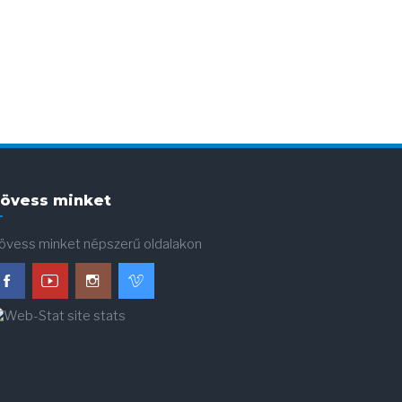
övess minket
övess minket népszerű oldalakon