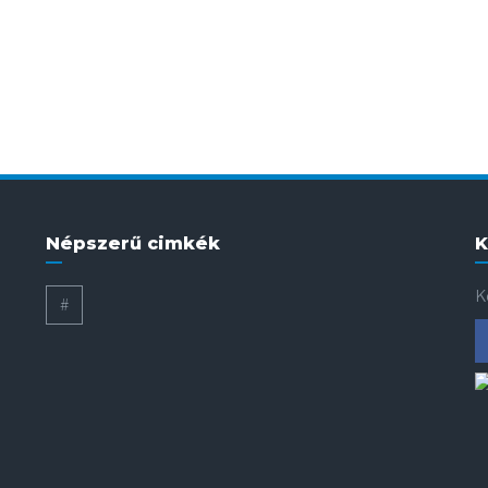
Népszerű cimkék
K
K
#