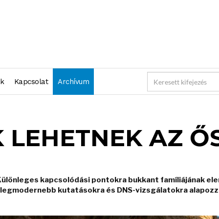
nk
Kapcsolat
Archívum
 LEHETNEK AZ ŐS
. Különleges kapcsolódási pontokra bukkant famíliájának ele
 a legmodernebb kutatásokra és DNS-vizsgálatokra alapozza 