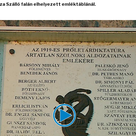
 Szálló falán elhelyezett emléktáblánál.