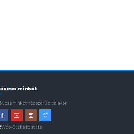
övess minket
övess minket népszerű oldalakon