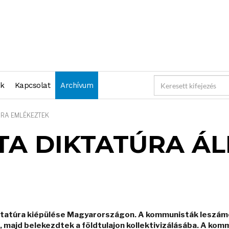
nk
Kapcsolat
Archívum
IRA EMLÉKEZTEK
TA DIKTATÚRA Á
ktatúra kiépülése Magyarországon. A kommunisták leszámolt
 majd belekezdtek a földtulajon kollektivizálásába. A komm