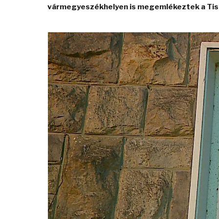
vármegyeszékhelyen is megemlékeztek a Tisza
Video
Player