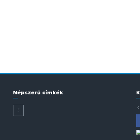
Népszerű cimkék
K
K
#