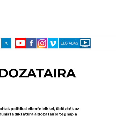
LDOZATAIRA
ak politikai ellenfeleikkel, üldözték az
unista diktatúra áldozatairól tegnap a