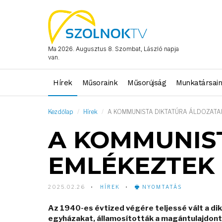
Ma 2026. Augusztus 8. Szombat, László napja
van.
Hírek
Műsoraink
Műsorújság
Munkatársai
Kezdőlap
Hírek
A KOMMUNISTA DIKTATÚRA ÁLDOZATA
A KOMMUNIS
EMLÉKEZTEK
2025.02.26
HÍREK
NYOMTATÁS
Az 1940-es évtized végére teljessé vált a di
egyházakat, államosították a magántulajdont,