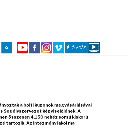
ányoztak a bolti kuponok megvásárlásával
kus Segélyszervezet képviselőjének. A
ínen összesen 4.150 nehéz sorsú kiskorú
é tartozik. Az intézmény lakói ma