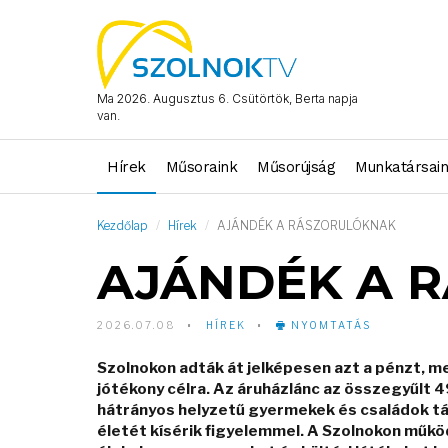
Ma 2026. Augusztus 6. Csütörtök, Berta napja
van.
Hírek
Műsoraink
Műsorújság
Munkatársai
Kezdőlap
Hírek
AJÁNDÉK A RÁSZORULÓKNAK
AJÁNDÉK A 
2026.07.08
HÍREK
NYOMTATÁS
Szolnokon adták át jelképesen azt a pénzt, 
jótékony célra. Az áruházlánc az összegyűlt 4
hátrányos helyzetű gyermekek és családok tám
életét kísérik figyelemmel. A Szolnokon műk