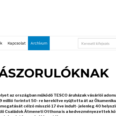
nk
Kapcsolat
Archívum
RÁSZORULÓKNAK
melyet az országban működő TESCO áruházak vásárlói adom
9 millió forintot 50- re kerekítve nyújtotta át az Ökumeni
ogatását célzó misszió 17 éve indult- jelenleg 40 helysz
ödő Családok Átmeneti Otthona is a kedvezményezettek köz