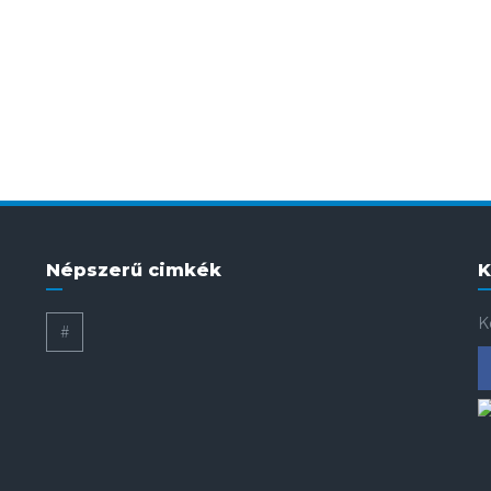
Népszerű cimkék
K
K
#