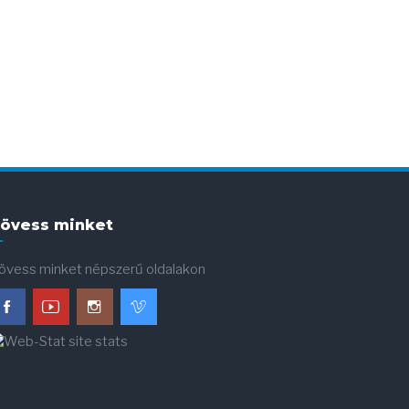
övess minket
övess minket népszerű oldalakon