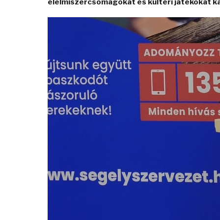
élelmiszercsomagokat és kültéri játékokat ka