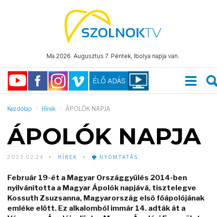
Ma 2026. Augusztus 7. Péntek, Ibolya napja van.
Kezdőlap
Hírek
ÁPOLÓK NAPJA
ÁPOLÓK NAPJA
2023.02.24
HÍREK
NYOMTATÁS
Február 19-ét a Magyar Országgyűlés 2014-ben
nyilvánította a Magyar Ápolók napjává, tisztelegve
Kossuth Zsuzsanna, Magyarország első főápolójának
emléke előtt. Ez alkalomból immár 14. adták át a