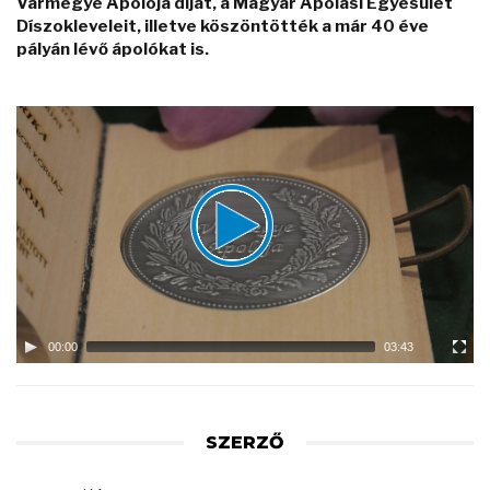
Vármegye Ápolója díjat, a Magyar Ápolási Egyesület
Díszokleveleit, illetve köszöntötték a már 40 éve
pályán lévő ápolókat is.
Video
Player
00:00
03:43
SZERZŐ