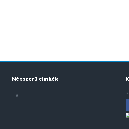
Népszerű cimkék
K
K
#