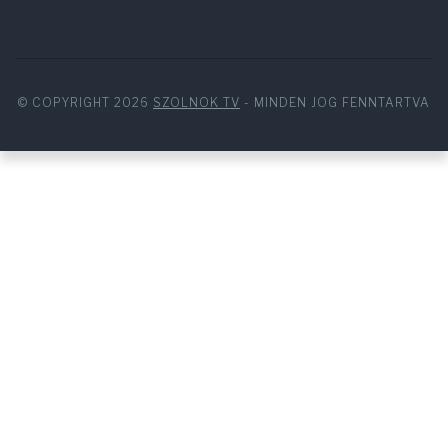
© COPYRIGHT 2026
SZOLNOK TV
- MINDEN JOG FENNTARTVA