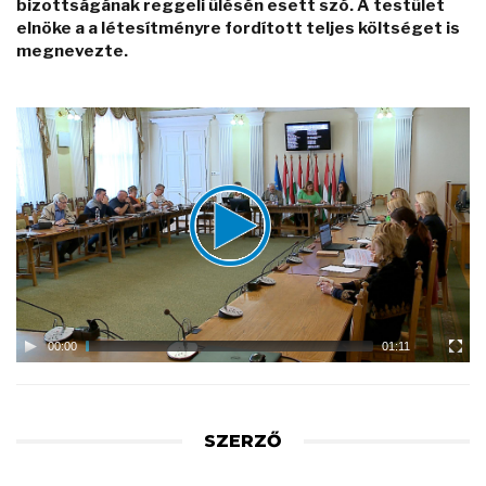
bizottságának reggeli ülésén esett szó. A testület
elnöke a a létesítményre fordított teljes költséget is
megnevezte.
Video
Player
00:00
01:11
SZERZŐ