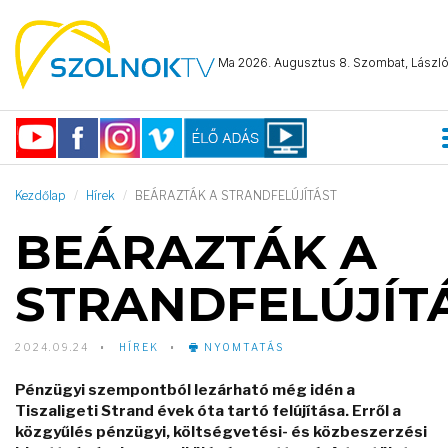
Ma 2026. Augusztus 8. Szombat, László 
Kezdőlap
Hírek
BEÁRAZTÁK A STRANDFELÚJÍTÁST
BEÁRAZTÁK A
STRANDFELÚJÍT
2024.09.24
HÍREK
NYOMTATÁS
Pénzügyi szempontból lezárható még idén a
Tiszaligeti Strand évek óta tartó felújítása. Erről a
közgyűlés pénzügyi, költségvetési- és közbeszerzési