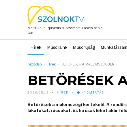
Ma 2026. Augusztus 8. Szombat, László napja
van.
Hírek
Műsoraink
Műsorújság
Munkatársai
Kezdőlap
Hírek
BETÖRÉSEK A MALOMSZÖGBEN
BETÖRÉSEK 
2026.05.13
HÍREK
NYOMTATÁS
Betörések a malomszögi kerteknél. A rendőr
lakatokat, rácsokat, és ha csak lehet akár f