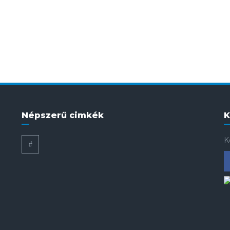
Népszerű cimkék
K
K
#