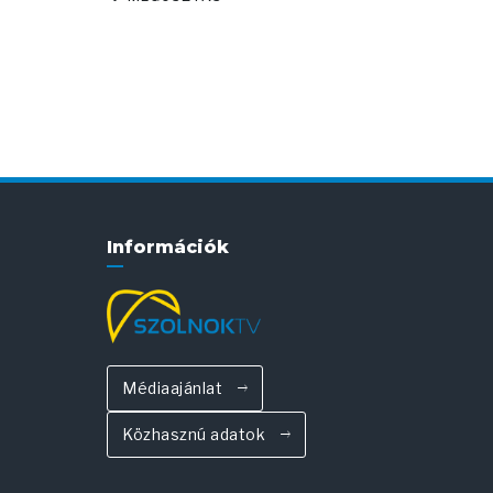
Információk
Médiaajánlat
Közhasznú adatok