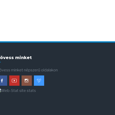
övess minket
övess minket népszerű oldalakon