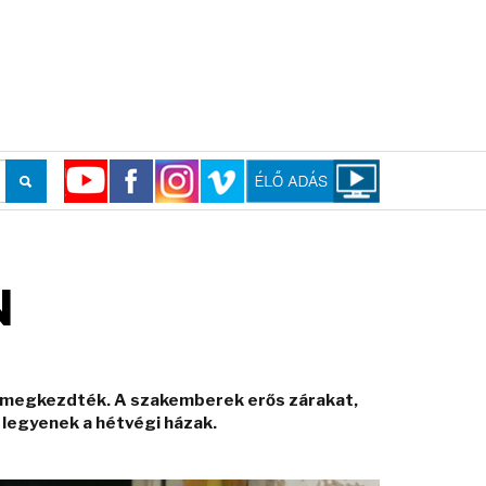
N
t megkezdték. A szakemberek erős zárakat,
 legyenek a hétvégi házak.