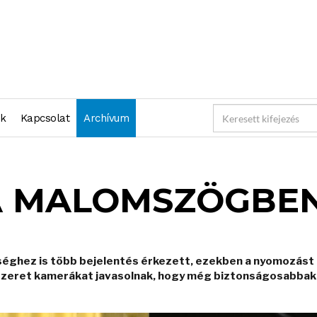
nk
Kapcsolat
Archívum
A MALOMSZÖGBE
séghez is több bejelentés érkezett, ezekben a nyomozás
elszeret kamerákat javasolnak, hogy még biztonságosabbak