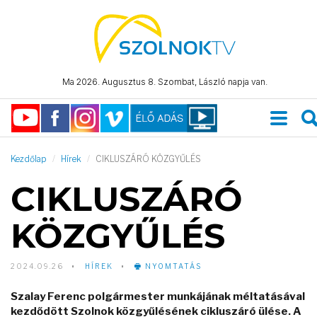
Ma 2026. Augusztus 8. Szombat, László napja van.
Kezdőlap
Hírek
CIKLUSZÁRÓ KÖZGYŰLÉS
CIKLUSZÁRÓ
KÖZGYŰLÉS
2024.09.26
HÍREK
NYOMTATÁS
Szalay Ferenc polgármester munkájának méltatásával
kezdődött Szolnok közgyűlésének cikluszáró ülése. A