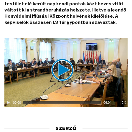
testület elé került napirendi pontok közt heves vitát
váltott ki a strandberuházás helyzete, illetve a leendő
Honvédelmi Ifjúsági Központ helyének kijelölése. A
képviselők összesen 19 tárgypontban szavaztak.
Video
Player
00:00
06:04
SZERZŐ