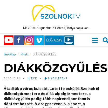
Ma 2026. Augusztus 7. Péntek, Ibolya napja van.
Kezdőlap
Hírek
DIÁKKÖZGYŰLÉS
DIÁKKÖZGYŰLÉS
2025.12.12
HÍREK
NYOMTATÁS
Átadták a város kulcsát. Letette esküjét Szolnok új
diákpolgármestere és diák-alpolgármestere, a
diákközgyűlés pedig több napirendi pontban is
döntést hozott. A drogprevenció, a sport, a