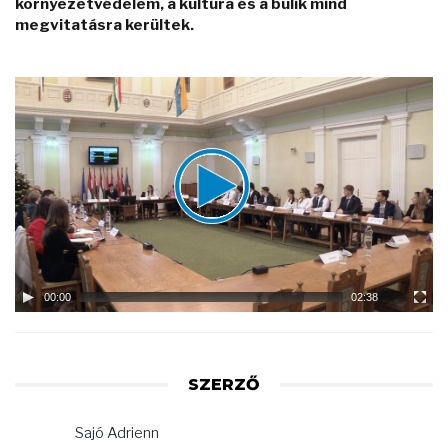
környezetvédelem, a kultúra és a bulik mind
megvitatásra kerültek.
Video
Player
00:00
02:38
SZERZŐ
Sajó Adrienn