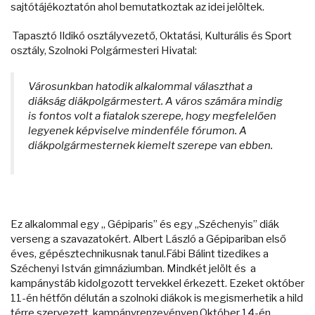
sajtótájékoztatón ahol bemutatkoztak az idei jelöltek.
Tapasztó Ildikó osztályvezető, Oktatási, Kulturális és Sport
osztály, Szolnoki Polgármesteri Hivatal:
Városunkban hatodik alkalommal választhat a
diákság diákpolgármestert. A város számára mindig
is fontos volt a fiatalok szerepe, hogy megfelelően
legyenek képviselve mindenféle fórumon. A
diákpolgármesternek kiemelt szerepe van ebben.
Ez alkalommal egy „ Gépiparis” és egy „Széchenyis” diák
verseng a szavazatokért. Albert László a Gépipariban első
éves, gépésztechnikusnak tanul.Fábi Bálint tizedikes a
Széchenyi István gimnáziumban. Mindkét jelölt és a
kampánystáb kidolgozott tervekkel érkezett. Ezeket október
11-én hétfőn délután a szolnoki diákok is megismerhetik a hild
térre szervezett kampányrenzevényen.Október 14-én