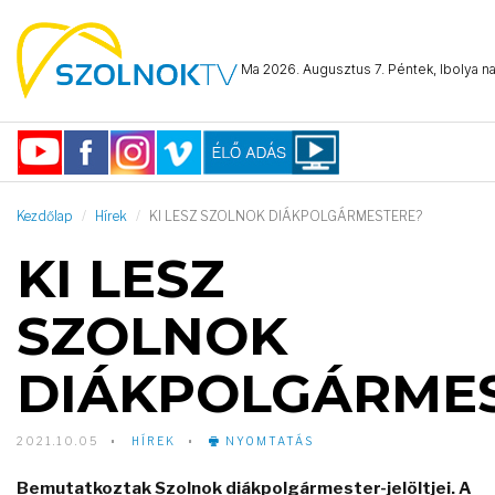
Ma 2026. Augusztus 7. Péntek, Ibolya na
Kezdőlap
Hírek
KI LESZ SZOLNOK DIÁKPOLGÁRMESTERE?
KI LESZ
SZOLNOK
DIÁKPOLGÁRME
2021.10.05
HÍREK
NYOMTATÁS
Bemutatkoztak Szolnok diákpolgármester-jelöltjei. A