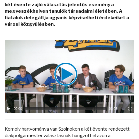
két évente zajló választás jelentős esemény a
megyeszékhelyen tanulók társadalmi életében. A
fiatalok delegáltja ugyanis képviselheti érdekeiket a
városi közgyűlésben.
Video
Player
00:00
02:03
Komoly hagyománya van Szolnokon a két évente rendezett
diákpolgármester választásnak-hangzott el azon a