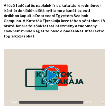
A jövő tudósai és napjaink friss kutatási eredményei
iránt érdeklődők előtt nyitja meg ismét az esti
órákban kapuit a Debreceni Egyetem Szolnok
Campusa. A Kutatók Éjszakája keretében pénteken 18
órától kínál a felsőoktatási intézmény a tudomány
csaknem minden ágát felölelő előadásokat, interaktív
foglalkozásokat.
Video
Player
00:00
02:51