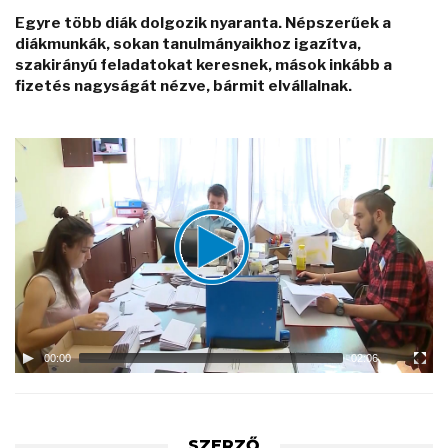
Egyre több diák dolgozik nyaranta. Népszerűek a
diákmunkák, sokan tanulmányaikhoz igazítva,
szakirányú feladatokat keresnek, mások inkább a
fizetés nagyságát nézve, bármit elvállalnak.
Video
Player
00:00
02:06
SZERZŐ