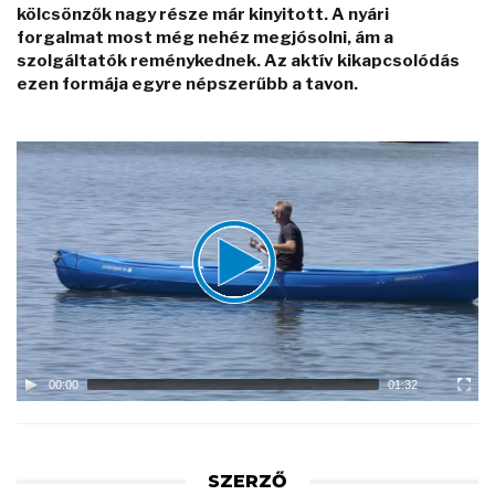
kölcsönzők nagy része már kinyitott. A nyári
forgalmat most még nehéz megjósolni, ám a
szolgáltatók reménykednek. Az aktív kikapcsolódás
ezen formája egyre népszerűbb a tavon.
Video
Player
00:00
01:32
SZERZŐ