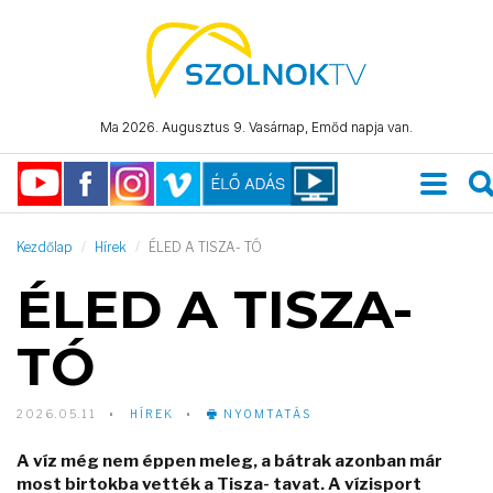
Ma 2026. Augusztus 9. Vasárnap, Emőd napja van.
Kezdőlap
Hírek
ÉLED A TISZA- TÓ
ÉLED A TISZA-
TÓ
2026.05.11
HÍREK
NYOMTATÁS
A víz még nem éppen meleg, a bátrak azonban már
most birtokba vették a Tisza- tavat. A vízisport