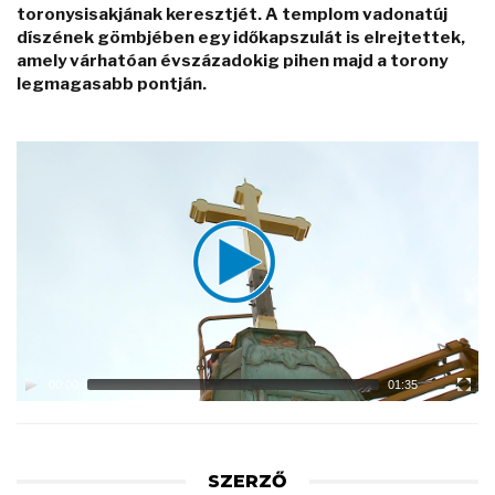
toronysisakjának keresztjét. A templom vadonatúj
díszének gömbjében egy időkapszulát is elrejtettek,
amely várhatóan évszázadokig pihen majd a torony
legmagasabb pontján.
Video
Player
00:00
01:35
SZERZŐ