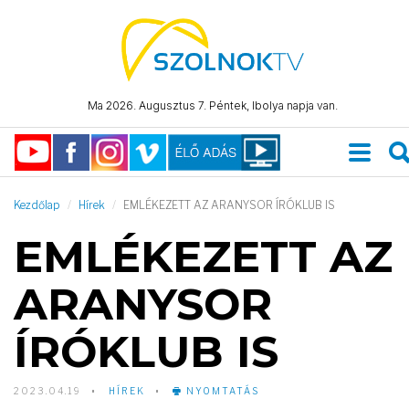
Ma 2026. Augusztus 7. Péntek, Ibolya napja van.
Kezdőlap
Hírek
EMLÉKEZETT AZ ARANYSOR ÍRÓKLUB IS
EMLÉKEZETT AZ
ARANYSOR
ÍRÓKLUB IS
2023.04.19
HÍREK
NYOMTATÁS