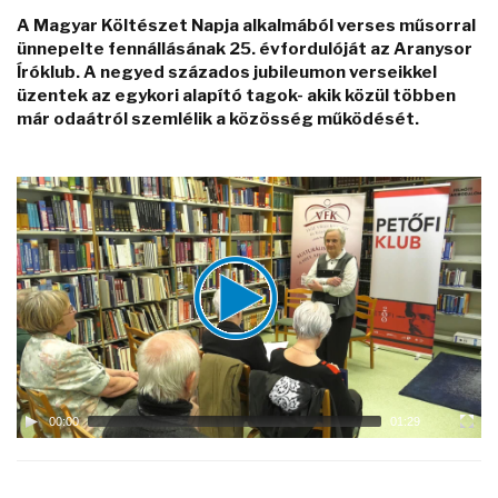
A Magyar Költészet Napja alkalmából verses műsorral
ünnepelte fennállásának 25. évfordulóját az Aranysor
Íróklub. A negyed százados jubileumon verseikkel
üzentek az egykori alapító tagok- akik közül többen
már odaátról szemlélik a közösség működését.
Video
Player
00:00
01:29