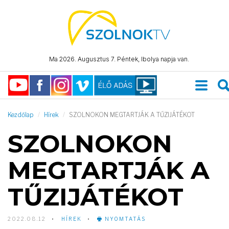
Ma 2026. Augusztus 7. Péntek, Ibolya napja van.
Kezdőlap
Hírek
SZOLNOKON MEGTARTJÁK A TŰZIJÁTÉKOT
SZOLNOKON
MEGTARTJÁK A
TŰZIJÁTÉKOT
2022.08.12
HÍREK
NYOMTATÁS