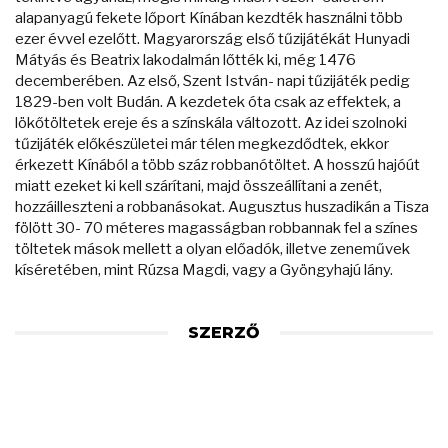
alapanyagú fekete lőport Kínában kezdték használni több
ezer évvel ezelőtt. Magyarország első tűzijátékát Hunyadi
Mátyás és Beatrix lakodalmán lőtték ki, még 1476
decemberében. Az első, Szent István- napi tűzijáték pedig
1829-ben volt Budán. A kezdetek óta csak az effektek, a
lökőtöltetek ereje és a színskála változott. Az idei szolnoki
tűzijáték előkészületei már télen megkezdődtek, ekkor
érkezett Kínából a több száz robbanótöltet. A hosszú hajóút
miatt ezeket ki kell szárítani, majd összeállítani a zenét,
hozzáilleszteni a robbanásokat. Augusztus huszadikán a Tisza
fölött 30- 70 méteres magasságban robbannak fel a színes
töltetek mások mellett a olyan előadók, illetve zeneművek
kíséretében, mint Rúzsa Magdi, vagy a Gyöngyhajú lány.
SZERZŐ