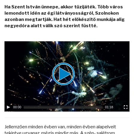
Ha Szent István ünnepe, akkor tűzijáték. Több város
lemondott idén az égi látványosságról, Szolnokon
azonban megtartják. Hat hét előkészítő munkája alig
negyedóra alatt válik szó szerint füstté.
Video
Player
00:00
01:18
Jellemzően minden évben van, minden évben alapelveit
tekintve ugyanaz, mégis mindig más. A szén- salétrom