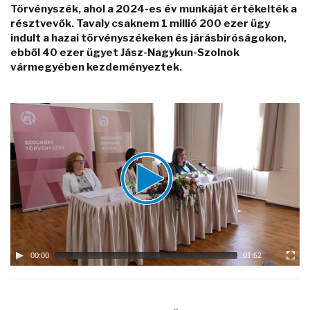
Törvényszék, ahol a 2024-es év munkáját értékelték a
résztvevők. Tavaly csaknem 1 millió 200 ezer ügy
indult a hazai törvényszékeken és járásbíróságokon,
ebből 40 ezer ügyet Jász-Nagykun-Szolnok
vármegyében kezdeményeztek.
Video
Player
00:00
01:52