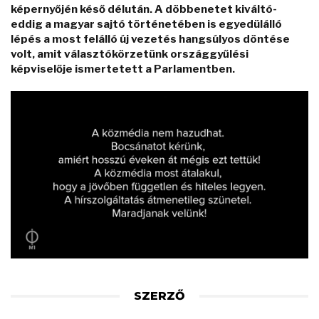
képernyőjén késő délután. A döbbenetet kiváltó-
eddig a magyar sajtó történetében is egyedülálló
lépés a most felálló új vezetés hangsúlyos döntése
volt, amit választókörzetünk országgyűlési
képviselője ismertetett a Parlamentben.
SZERZŐ