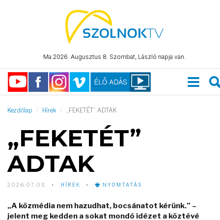
Ma 2026. Augusztus 8. Szombat, László napja van.
Kezdőlap
Hírek
„FEKETÉT” ADTAK
„FEKETÉT”
ADTAK
2026.07.08
HÍREK
NYOMTATÁS
„A közmédia nem hazudhat, bocsánatot kérünk.” –
jelent meg kedden a sokat mondó idézet a köztévé