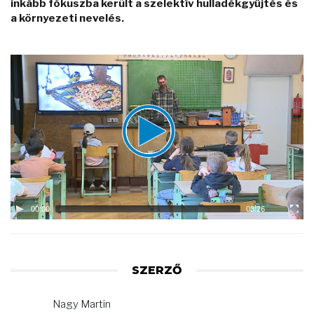
inkább fókuszba került a szelektív hulladékgyűjtés és
a környezeti nevelés.
Video
Player
00:00
03:26
SZERZŐ
Nagy Martin