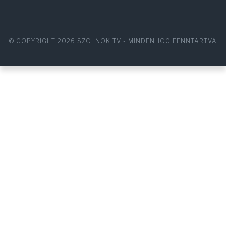
© COPYRIGHT 2026
SZOLNOK TV
- MINDEN JOG FENNTARTVA