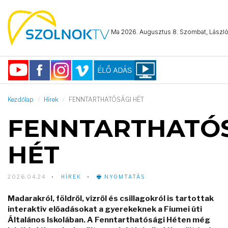
Ma 2026. Augusztus 8. Szombat, László 
Kezdőlap
Hírek
FENNTARTHATÓSÁGI HÉT
FENNTARTHATÓ
HÉT
2026.04.24
HÍREK
NYOMTATÁS
Madarakról, földről, vízről és csillagokról is tartottak
interaktív előadásokat a gyerekeknek a Fiumei úti
Általános Iskolában. A Fenntarthatósági Héten még