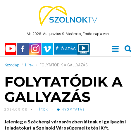
Ma 2026. Augusztus 9. Vasárnap, Emőd napja van.
Kezdőlap
Hírek
FOLYTATÓDIK A GALLYAZÁS
FOLYTATÓDIK A
GALLYAZÁS
2024.08.08
HÍREK
NYOMTATÁS
Jelenleg a Széchenyi városrészben látnak el gallyazási
feladatokat a Szolnoki Városüzemeltetési Kft.