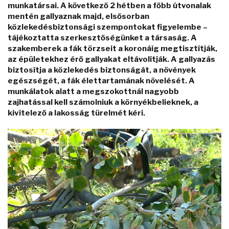
munkatársai. A következő 2 hétben a főbb útvonalak
mentén gallyaznak majd, elsősorban
közlekedésbiztonsági szempontokat figyelembe –
tájékoztatta szerkesztőségünket a társaság. A
szakemberek a fák törzseit a koronáig megtisztítják,
az épületekhez érő gallyakat eltávolítják. A gallyazás
biztosítja a közlekedés biztonságát, a növények
egészségét, a fák élettartamának növelését. A
munkálatok alatt a megszokottnál nagyobb
zajhatással kell számolniuk a környékbelieknek, a
kivitelező a lakosság türelmét kéri.