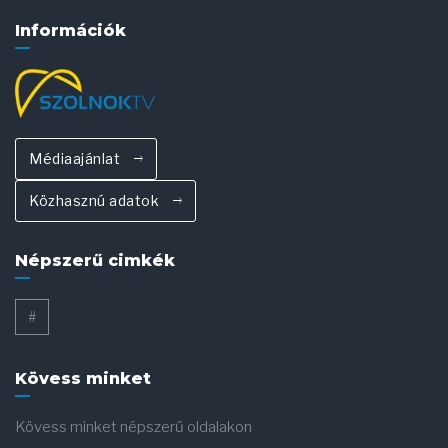
Információk
Médiaajánlat
Közhasznú adatok
Népszerű cimkék
#
Kövess minket
Kövess minket népszerű oldalakon