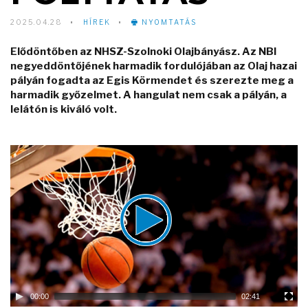
2025.04.28
HÍREK
NYOMTATÁS
Elődöntőben az NHSZ-Szolnoki Olajbányász. Az NBI
negyeddöntőjének harmadik fordulójában az Olaj hazai
pályán fogadta az Egis Körmendet és szerezte meg a
harmadik győzelmet. A hangulat nem csak a pályán, a
lelátón is kiváló volt.
Video
Player
00:00
02:41