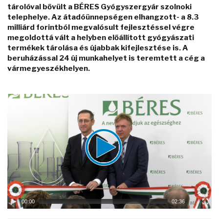
tárolóval bővült a BÉRES Gyógyszergyár szolnoki
telephelye. Az átadóünnepségen elhangzott- a 8.3
milliárd forintból megvalósult fejlesztéssel végre
megoldottá vált a helyben előállított gyógyászati
termékek tárolása és újabbak kifejlesztése is. A
beruházással 24 új munkahelyet is teremtett a cég a
vármegyeszékhelyen.
Video
Player
00:00
02:36