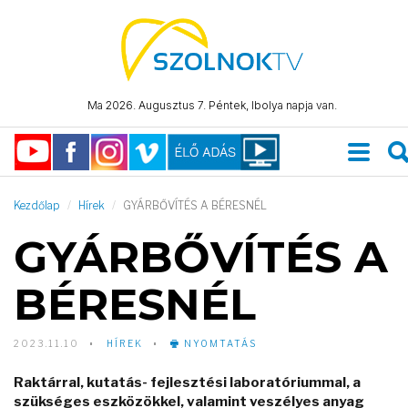
Ma 2026. Augusztus 7. Péntek, Ibolya napja van.
Kezdőlap
Hírek
GYÁRBŐVÍTÉS A BÉRESNÉL
GYÁRBŐVÍTÉS A
BÉRESNÉL
2023.11.10
HÍREK
NYOMTATÁS
Raktárral, kutatás- fejlesztési laboratóriummal, a
szükséges eszközökkel, valamint veszélyes anyag