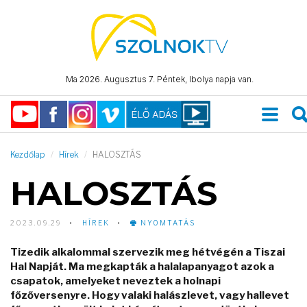
Ma 2026. Augusztus 7. Péntek, Ibolya napja van.
Kezdőlap
Hírek
HALOSZTÁS
HALOSZTÁS
2023.09.29
HÍREK
NYOMTATÁS
Tizedik alkalommal szervezik meg hétvégén a Tiszai
Hal Napját. Ma megkapták a halalapanyagot azok a
csapatok, amelyeket neveztek a holnapi
főzőversenyre. Hogy valaki halászlevet, vagy hallevet