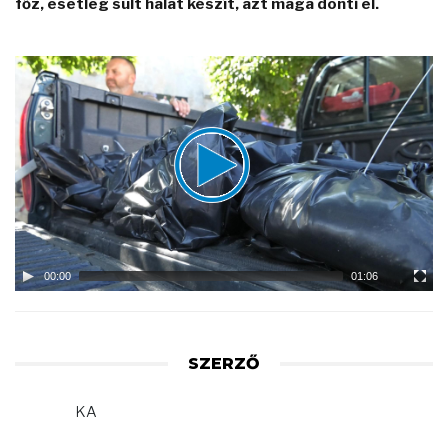
főz, esetleg sült halat készít, azt maga dönti el.
Video
Player
00:00
01:06
SZERZŐ
KA