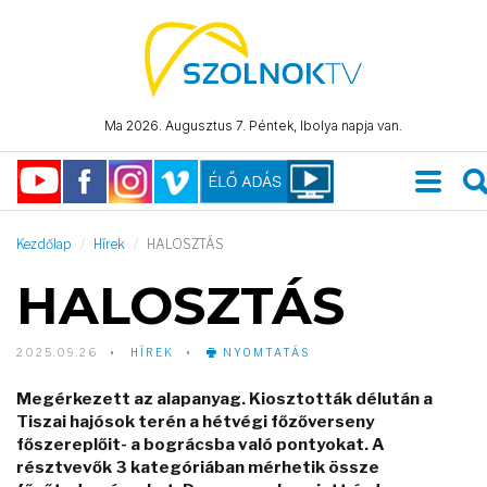
Ma 2026. Augusztus 7. Péntek, Ibolya napja van.
Kezdőlap
Hírek
HALOSZTÁS
HALOSZTÁS
2025.09.26
HÍREK
NYOMTATÁS
Megérkezett az alapanyag. Kiosztották délután a
Tiszai hajósok terén a hétvégi főzőverseny
főszereplőit- a bográcsba való pontyokat. A
résztvevők 3 kategóriában mérhetik össze