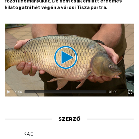
főzőtudományukat. De nem csak emiatt érdemes
kilátogatni hét végén a városi Tisza partra.
Video
Player
00:00
01:09
SZERZŐ
KAE