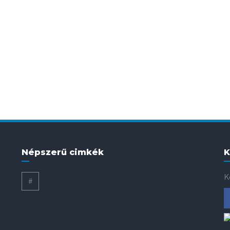
Népszerű cimkék
K
K
#