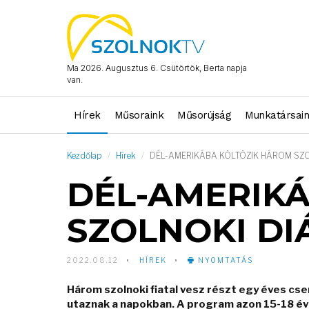
Ma 2026. Augusztus 6. Csütörtök, Berta napja
van.
Hírek
Műsoraink
Műsorújság
Munkatársai
Kezdőlap
Hírek
DÉL-AMERIKÁBA KÖLTÖZIK HÁROM SZO
DÉL-AMERIK
SZOLNOKI DI
2022.08.12
HÍREK
NYOMTATÁS
Három szolnoki fiatal vesz részt egy éves cs
utaznak a napokban. A program azon 15-18 éve