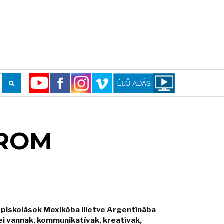
ÁROM
épiskolások Mexikóba illetve Argentínába
i vannak, kommunikatívak, kreatívak,