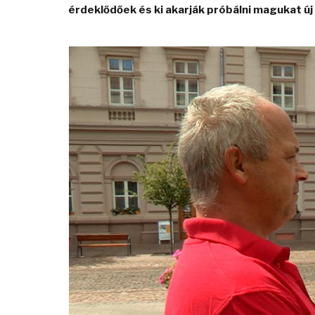
érdeklődőek és ki akarják próbálni magukat ú
Video
Player