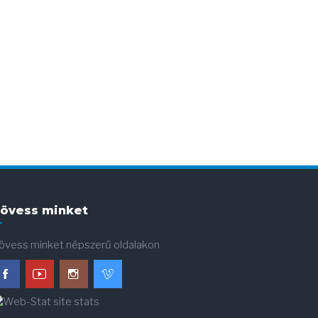
övess minket
övess minket népszerű oldalakon