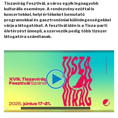
Tiszavirág Fesztivál, a város egyik legnagyobb
kulturális eseménye. A rendezvény ezúttal is
koncertekkel, helyi értékeket bemutató
programokkal és gasztronómiai különlegességekkel
várja a látogatókat. A fesztivál idén is a Tisza-parti
életérzést ünnepli, a szervezők pedig több tízezer
látogatóra számítanak.
Video
Player
00:00
02:20