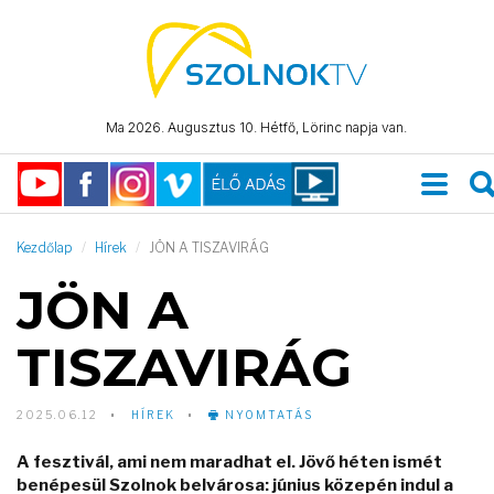
Ma 2026. Augusztus 10. Hétfő, Lörinc napja van.
Kezdőlap
Hírek
JÖN A TISZAVIRÁG
JÖN A
TISZAVIRÁG
2025.06.12
HÍREK
NYOMTATÁS
A fesztivál, ami nem maradhat el. Jövő héten ismét
benépesül Szolnok belvárosa: június közepén indul a