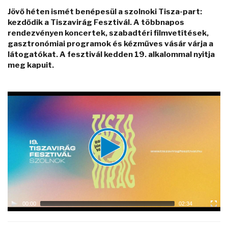
Jövő héten ismét benépesül a szolnoki Tisza-part:
kezdődik a Tiszavirág Fesztivál. A többnapos
rendezvényen koncertek, szabadtéri filmvetítések,
gasztronómiai programok és kézműves vásár várja a
látogatókat. A fesztivál kedden 19. alkalommal nyitja
meg kapuit.
Video
Player
00:00
02:34