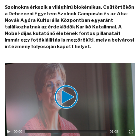
Szolnokra érkezik a világhírű biokémikus. Csütörtökön
a Debreceni Egyetem Szolnok Campusán és az Aba-
Novák Agóra Kulturális Központban egyaránt
találkozhatnak az érdeklődők Karikó Katalinnal. A
Nobel-díjas kutatónő életének fontos pillanatait
immár egy fotókiállítás is megörökíti, mely a belvárosi
intézmény folyosóján kapott helyet.
Video
Player
00:00
01:08