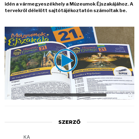
idén a vármegyeszékhely a Múzeumok Éjszakájához. A
tervekről délelőtt sajtótájékoztatón számoltak be.
Video
Player
00:00
02:05
SZERZŐ
KA